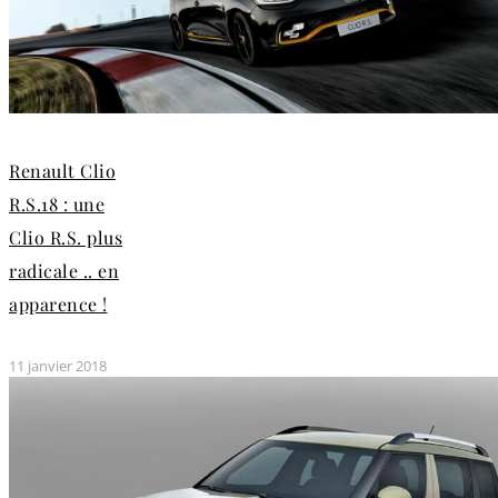
Renault Clio
R.S.18 : une
Clio R.S. plus
radicale .. en
apparence !
11 janvier 2018