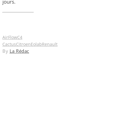
jours.
AirFlow
C4
Cactus
Citroen
Eolab
Renault
By
La Rédac