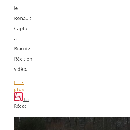
le
Renault
Captur
à
Biarritz.
Récit en
vidéo.
Lire
plus
La
Rédac