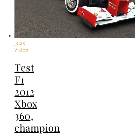
Jeux
Video
Test
F1
2012
Xbox
360,
champion