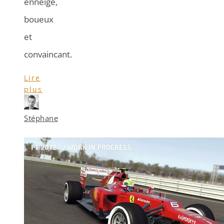
enneigé,
boueux
et
convaincant.
Lire
plus
Stéphane