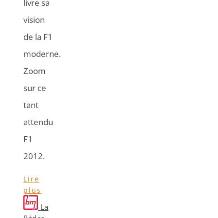
livre sa
vision
de la F1
moderne.
Zoom
sur ce
tant
attendu
F1
2012.
Lire
plus
La
Rédac