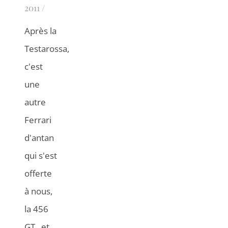
2011
/
Après la
Testarossa,
c'est
une
autre
Ferrari
d'antan
qui s'est
offerte
à nous,
la 456
GT...et