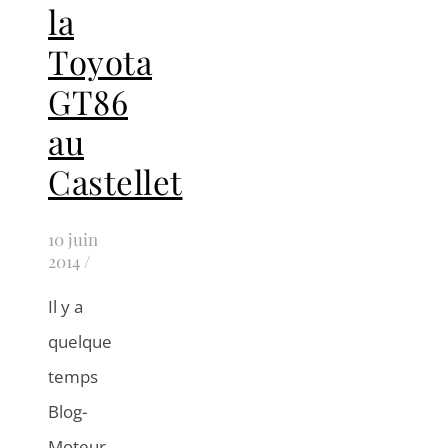
la
Toyota
GT86
au
Castellet
10 juin
2014
/
Il y a
quelque
temps
Blog-
Moteur