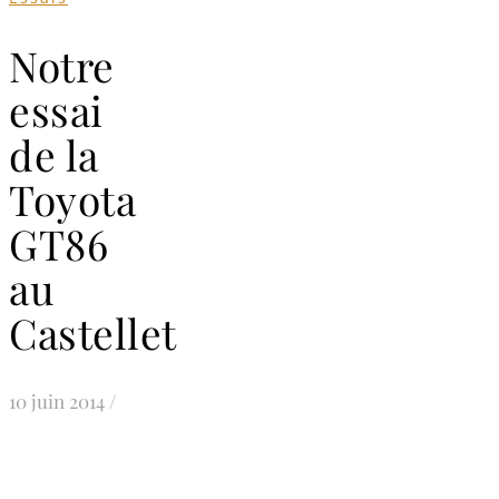
Notre
essai
de la
Toyota
GT86
au
Castellet
10 juin 2014
/