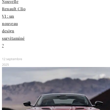
Nouvelle
Renault Clio
VI : un
nouveau
design
survitaminé
?
12 septembre
2025