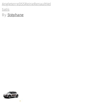
Angleterre
DS5
Reine
Renault
Vel
Satis
By
Stéphane