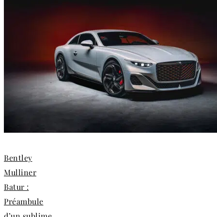
Bentley
Mulliner
Batur :
Préambule
d’un sublime