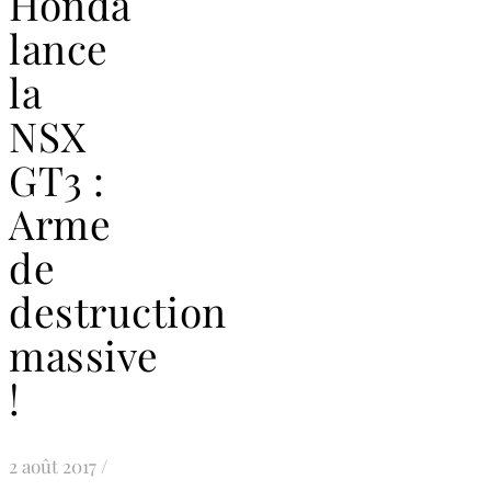
Honda
lance
la
NSX
GT3 :
Arme
de
destruction
massive
!
2 août 2017
/