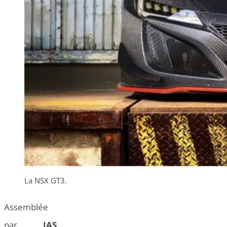
La NSX GT3.
Assemblée
par
JAS