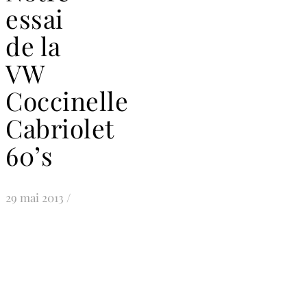
essai
de la
VW
Coccinelle
Cabriolet
60’s
29 mai 2013
/