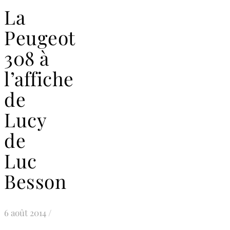
La
Peugeot
308 à
l’affiche
de
Lucy
de
Luc
Besson
6 août 2014
/