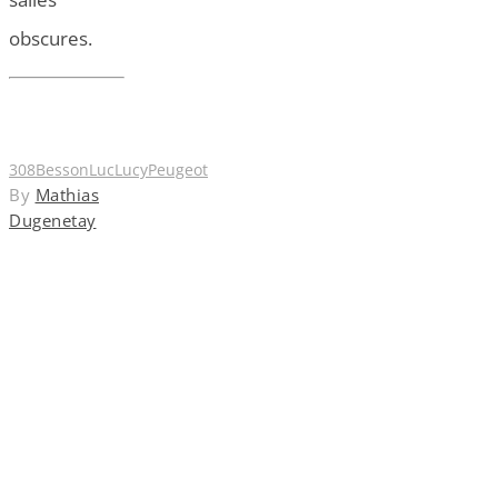
obscures.
308
Besson
Luc
Lucy
Peugeot
By
Mathias
Dugenetay