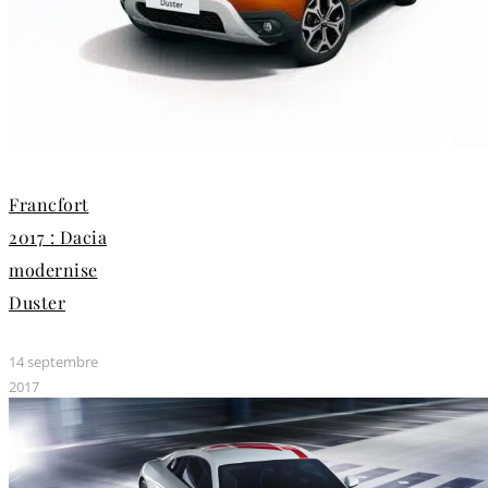
Francfort
2017 : Dacia
modernise
Duster
14 septembre
2017