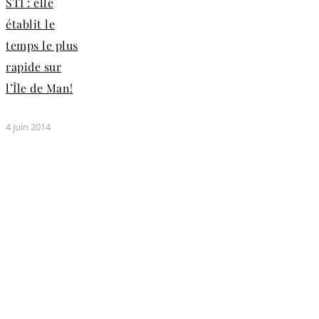
STI : elle
établit le
temps le plus
rapide sur
l’Île de Man!
4 juin 2014