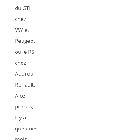
du GTI
chez
VW et
Peugeot
ou le RS
chez
Audi ou
Renault.
A ce
propos,
Il y a
quelques
mois,