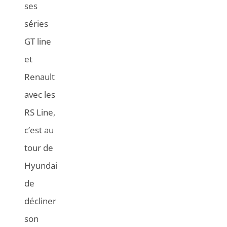
ses
séries
GT line
et
Renault
avec les
RS Line,
c’est au
tour de
Hyundai
de
décliner
son