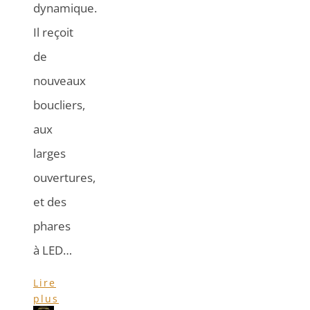
dynamique.
Il reçoit
de
nouveaux
boucliers,
aux
larges
ouvertures,
et des
phares
à LED…
Lire
plus