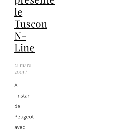
le
Tuscon
N-
Line
21 mars
2019
/
A
l’instar
de
Peugeot
avec