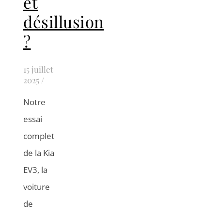
et
désillusion
?
15 juillet
2025
/
Notre
essai
complet
de la Kia
EV3, la
voiture
de