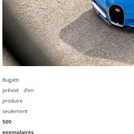
Bugatti
prévoit d’en
produire
seulement
500
exemplaires
,