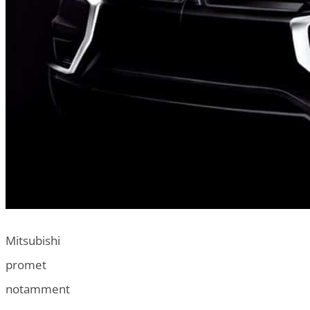
Mitsubishi
promet
notamment