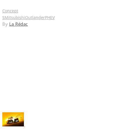
Concept
S
Mitsubishi
Outlander
PHEV
By
La Rédac