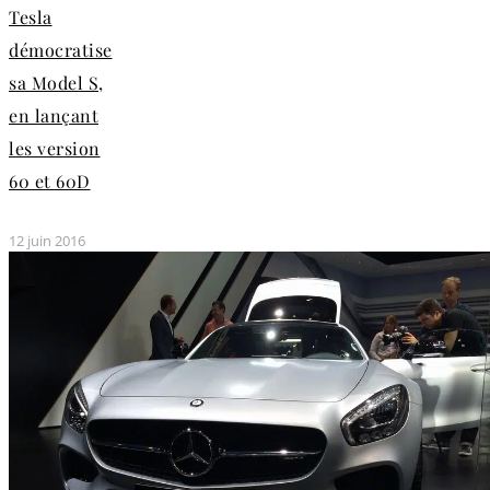
Tesla
démocratise
sa Model S,
en lançant
les version
60 et 60D
12 juin 2016