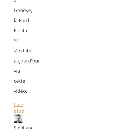
à
Genève,
la Ford
Fiesta
ST
s'exhibe
aujourd'hui
via
cette
vidéo.
Lire
plus
Stéphane