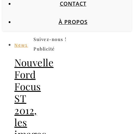
CONTACT
À PROPOS
Suivez-nous !
News
Publicité
Nouvelle
Ford
Focus
ST
2012,
les