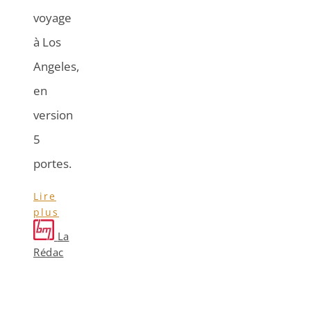
voyage
à Los
Angeles,
en
version
5
portes.
Lire
plus
La
Rédac