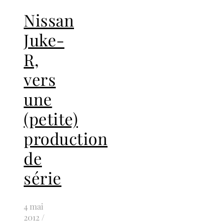
Nissan
Juke-
R,
vers
une
(petite)
production
de
série
4 mai
2012
/