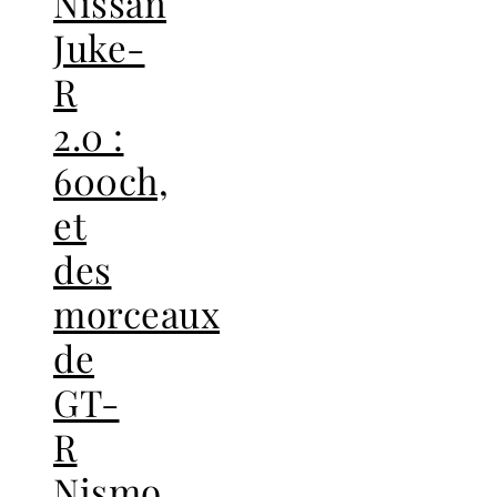
Nissan
Juke-
R
2.0 :
600ch,
et
des
morceaux
de
GT-
R
Nismo