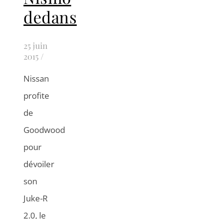
dedans
25 juin
2015
/
Nissan
profite
de
Goodwood
pour
dévoiler
son
Juke-R
2.0, le