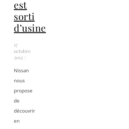
est
sorti
d’usine
17
octobre
2012
/
Nissan
nous
propose
de
découvrir
en