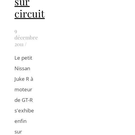
sur
circuit
9
décembre
2011
/
Le petit
Nissan
Juke R à
moteur
de GT-R
s'exhibe
enfin
sur