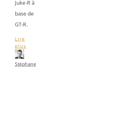
Juke-R à
base de
GT-R.
Lire
plus
Stéphane