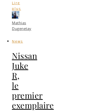
Lire
plus
Mathias
Dugenetay
News
Nissan
Juke
R,
le
premier
exemplaire