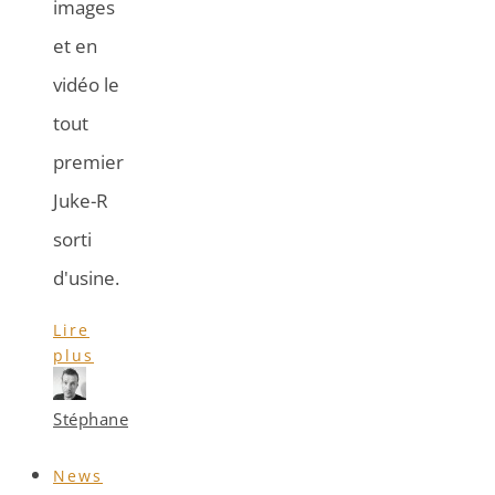
images
et en
vidéo le
tout
premier
Juke-R
sorti
d'usine.
Lire
plus
Stéphane
News