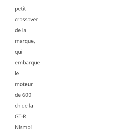
petit
crossover
de la
marque,
qui
embarque
le
moteur
de 600
ch de la
GT-R
Nismo!