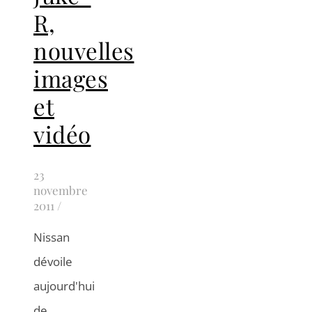
R,
nouvelles
images
et
vidéo
23
novembre
2011
/
Nissan
dévoile
aujourd'hui
de