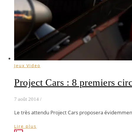
Jeux Video
Project Cars : 8 premiers circ
7 août 2014
/
Le très attendu Project Cars proposera évidemment u
Lire plus