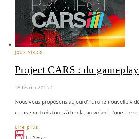
Jeux Video
Project CARS : du gameplay
18 février 2015
/
Nous vous proposons aujourd'hui une nouvelle vidé
course en trois tours à Imola, au volant d'une Form
Lire plus
La Rédac