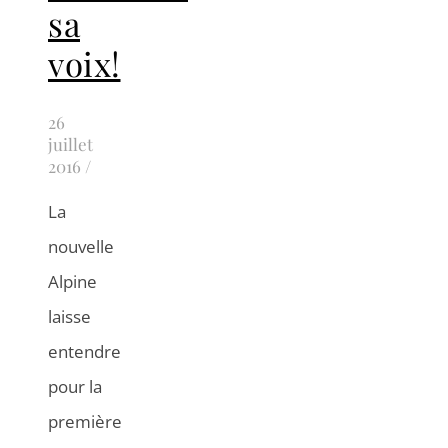
sa
voix!
26
juillet
2016
/
La
nouvelle
Alpine
laisse
entendre
pour la
première