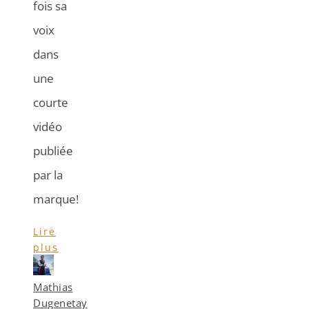
fois sa
voix
dans
une
courte
vidéo
publiée
par la
marque!
Lire
plus
Mathias
Dugenetay