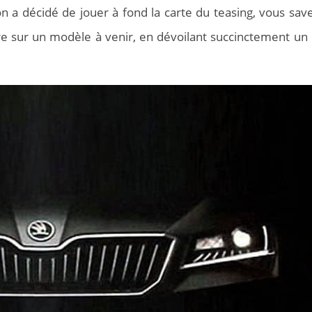
 a décidé de jouer à fond la carte du teasing, vous save
e sur un modèle à venir, en dévoilant succinctement un 