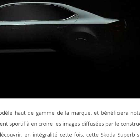
modèle haut de gamme de la marque, et bénéficiera no
ent sportif à en croire les images diffusées par le construc
ouvrir, en intégralité cette fois, cette Skoda Superb s