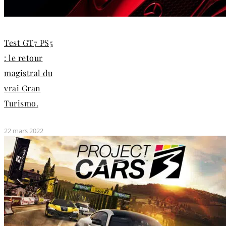
Test GT7 PS5
: le retour
magistral du
vrai Gran
Turismo.
22 mars 2022