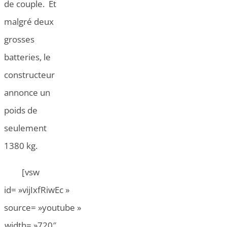
de couple. Et
malgré deux
grosses
batteries, le
constructeur
annonce un
poids de
seulement
1380 kg.
[vsw
id= »vijIxfRiwEc »
source= »youtube »
width= »720″